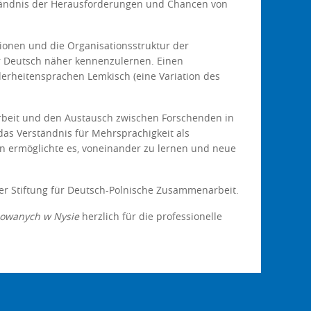
tändnis der Herausforderungen und Chancen von
tionen und die Organisationsstruktur der
r Deutsch näher kennenzulernen. Einen
rheitensprachen Lemkisch (eine Variation des
rbeit und den Austausch zwischen Forschenden in
as Verständnis für Mehrsprachigkeit als
en ermöglichte es, voneinander zu lernen und neue
der Stiftung für Deutsch-Polnische Zusammenarbeit.
owanych w Nysie
herzlich für die professionelle