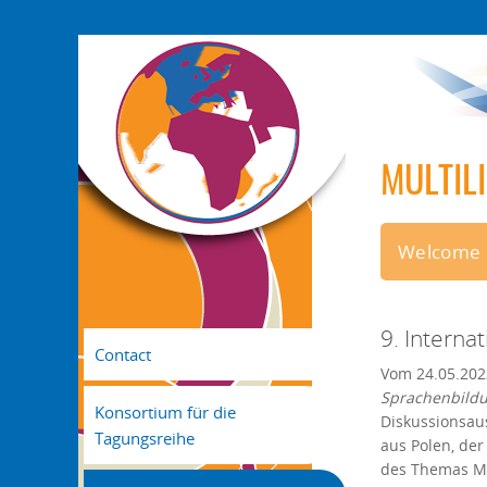
MULTIL
Welcome
9. Interna
Contact
Vom 24.05.202
Sprachenbildu
Konsortium für die
Diskussionsau
Tagungsreihe
aus Polen, der
des Themas Me