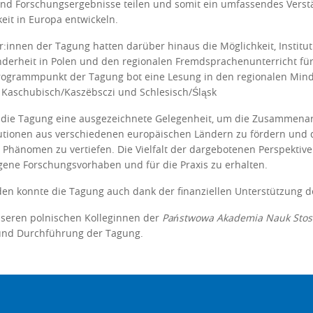
nd Forschungsergebnisse teilen und somit ein umfassendes Vers
eit in Europa entwickeln.
:innen der Tagung hatten darüber hinaus die Möglichkeit, Institu
derheit in Polen und den regionalen Fremdsprachenunterricht fü
ogrammpunkt der Tagung bot eine Lesung in den regionalen Minde
, Kaschubisch/Kaszëbsczi und Schlesisch/Śląsk
 die Tagung eine ausgezeichnete Gelegenheit, um die Zusammena
tutionen aus verschiedenen europäischen Ländern zu fördern und d
 Phänomen zu vertiefen. Die Vielfalt der dargebotenen Perspektiv
gene Forschungsvorhaben und für die Praxis zu erhalten.
rden konnte die Tagung auch dank der finanziellen Unterstützung 
seren polnischen Kolleginnen der
Państwowa Akademia Nauk Stos
und Durchführung der Tagung.