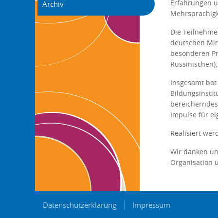
Erfahrungen u
Archiv
Mehrsprachigk
Die Teilnehmer
deutschen Min
besonderen Pr
Russinischen)
Insgesamt bot
Bildungsinsti
bereicherndes
Impulse für ei
Realisiert we
Wir danken un
Organisation 
Datenschutzerklärung
Impressum