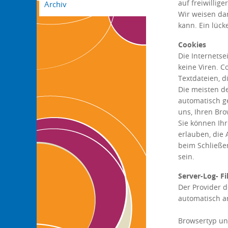
auf freiwillig
Archiv
Wir weisen dar
kann. Ein lück
Cookies
Die Internets
keine Viren. C
Textdateien, d
Die meisten d
automatisch ge
uns, Ihren Br
Sie können Ihr
erlauben, die
beim Schließen
sein.
Server-Log- Fi
Der Provider d
automatisch an
Browsertyp un