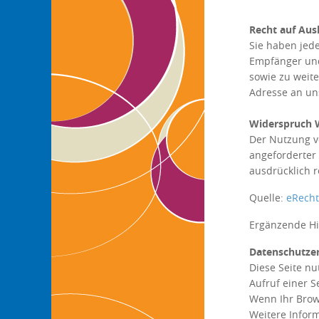
Recht auf Aus
Sie haben jed
Empfänger und
sowie zu weit
Adresse an u
Widerspruch 
Der Nutzung v
angeforderter
ausdrücklich r
Quelle:
eRech
Ergänzende Hi
Datenschutzer
Diese Seite nu
Aufruf einer S
Wenn Ihr Brows
Weitere Infor