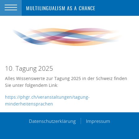
MULTILINGUALISM AS A CHANCE
10. Tagung 2025
Alles Wissenswerte zur Tagung 2025 in der Schweiz finden
Sie unter folgendem Link:
https://phgr.ch/veranstaltungen/tagung-
minderheitensprachen
Datenschutzerklärung
Impressum